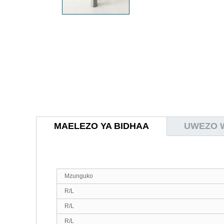
MAELEZO YA BIDHAA
UWEZO W
Mzunguko
R/L
R/L
R/L