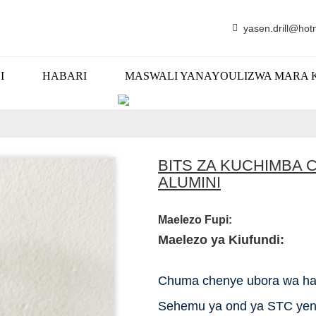
yasen.drill@hot
I
HABARI
MASWALI YANAYOULIZWA MARA 
BIDHAA
BITS ZA KUCHIMBA C
ALUMINI
Maelezo Fupi:
Maelezo ya Kiufundi:
Chuma chenye ubora wa hali
Sehemu ya ond ya STC yenye