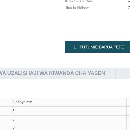
Imebinafsishwa:
Jina la bidhaa:
C
TUTUMIE BARUA PEPE
A UZALISHAJI WA KIWANDA CHA YASEN
Kipenyo/mm
5
6
7