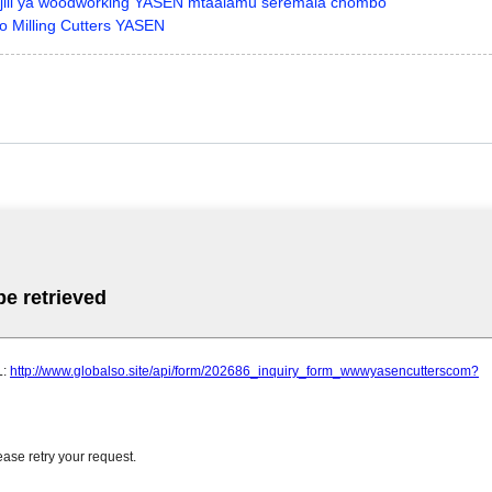
 ajili ya woodworking YASEN mtaalamu seremala chombo
o Milling Cutters YASEN