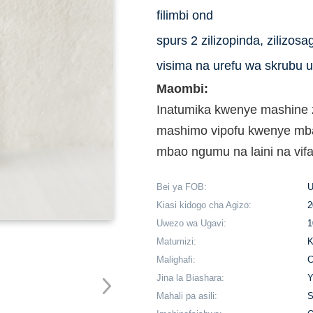
filimbi ond
spurs 2 zilizopinda, zilizo
visima na urefu wa skrubu
Maombi:
Inatumika kwenye mashine z
mashimo vipofu kwenye mb
mbao ngumu na laini na vifa
Bei ya FOB:
U
Kiasi kidogo cha Agizo:
2
Uwezo wa Ugavi:
1
Matumizi:
K
Malighafi:
C
Jina la Biashara:
Mahali pa asili:
S