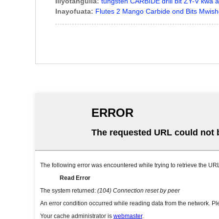
Iliyotangulia:
tungsten CARBIDE drill bit ZY-V kwa
Inayofuata:
Flutes 2 Mango Carbide ond Bits Mwish