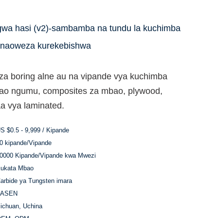
sagwa hasi (v2)-sambamba na tundu la kuchimba
 unaoweza kurekebishwa
a boring alne au na vipande vya kuchimba
ao ngumu, composites za mbao, plywood,
a vya laminated.
S $0.5 - 9,999 / Kipande
0 kipande/Vipande
0000 Kipande/Vipande kwa Mwezi
ukata Mbao
arbide ya Tungsten imara
YASEN
ichuan, Uchina