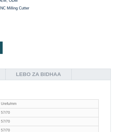
OEM, ODM
NC Milling Cutter
LEBO ZA BIDHAA
Urefu/mm
57/70
57/70
57/70