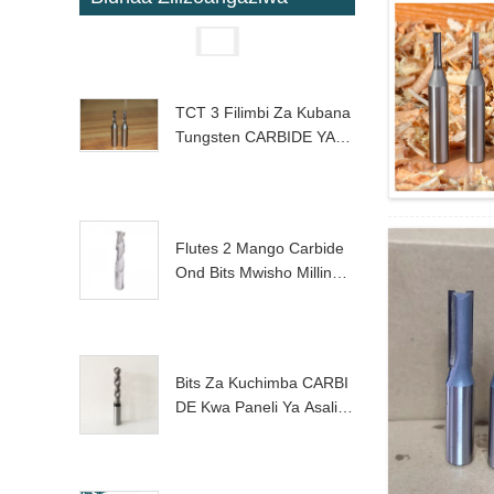
TCT 3 Filimbi Za Kubana
Tungsten CARBIDE YASE
N Waliowasili Wapya Wan
Atengeneza Tungsten Ya
Jumla...
Flutes 2 Mango Carbide
Ond Bits Mwisho Milling
Cutters YASEN
Bits Za Kuchimba CARBI
DE Kwa Paneli Ya Asali Y
A Alumini