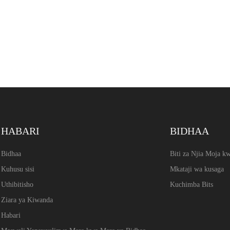
ngumu na laini.
HABARI
BIDHAA
Bidhaa
Biti za Njia Moja 
Kuhusu sisi
Mkataji wa kusaga
Uthibitisho
Kuchimba Bits
Ziara ya Kiwanda
Habari