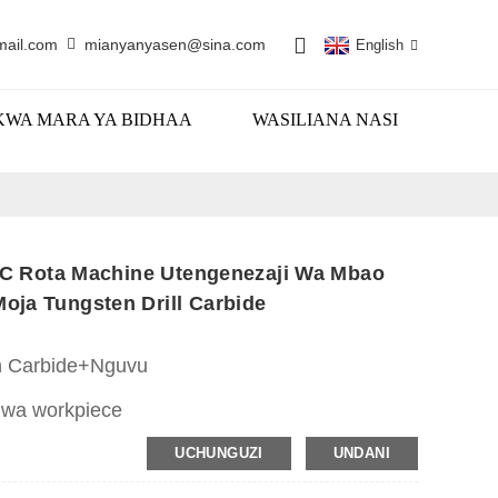
mail.com
mianyanyasen@sina.com
English
KWA MARA YA BIDHAA
WASILIANA NASI
NC Rota Machine Utengenezaji Wa Mbao
ja Tungsten Drill Carbide
n Carbide+Nguvu
 wa workpiece
UCHUNGUZI
UNDANI