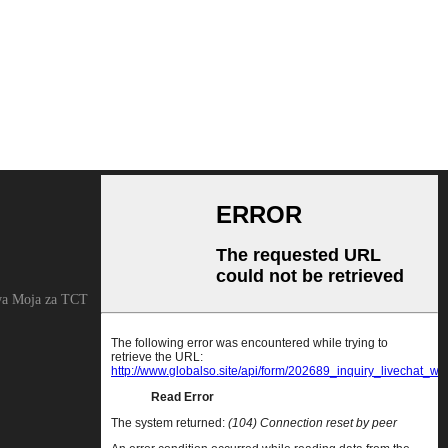
KUTUMA MASWALI
Kwa maswali kuhusu bidhaa zetu au
kwa Moja za TCT
orodha ya bei, tafadhali tuachie barua
pepe yako na tutawasiliana ndani ya saa
24.
UCHUNGUZI