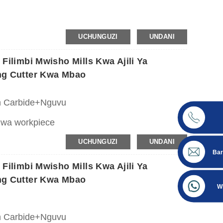
kee na vifaa vya kuchimba visima.
UCHUNGUZI
UNDANI
mu, composites za mbao, MDF, plywood, mbao
ilimbi Mwisho Mills Kwa Ajili Ya
ng Cutter Kwa Mbao
n Carbide+Nguvu
 wa workpiece
UCHUNGUZI
UNDANI
Bar
kee na vifaa vya kuchimba visima.
ilimbi Mwisho Mills Kwa Ajili Ya
mu, composites za mbao, MDF, plywood, mbao
ng Cutter Kwa Mbao
W
n Carbide+Nguvu