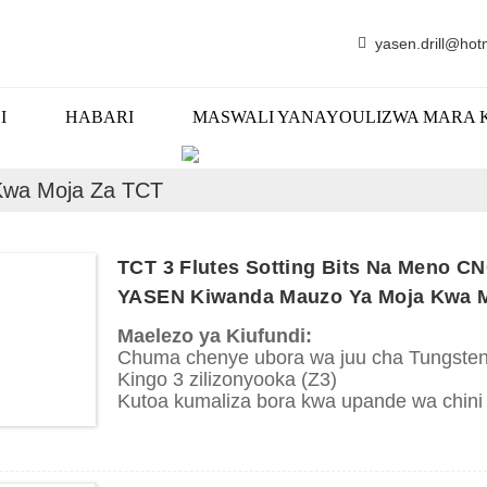
yasen.drill@hot
I
HABARI
MASWALI YANAYOULIZWA MARA 
BIDHAA
 Kwa Moja Za TCT
TCT 3 Flutes Sotting Bits Na Meno C
YASEN Kiwanda Mauzo Ya Moja Kwa Mo
Maelezo ya Kiufundi:
Chuma chenye ubora wa juu cha Tungste
Kingo 3 zilizonyooka (Z3)
Kutoa kumaliza bora kwa upande wa chini
Utoaji wa chip juu
Maombi: