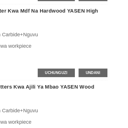
e vipanga njia vya CNC, vituo vya uchakataji
zisha paneli, kuelekeza violezo na programu
tter Kwa Mdf Na Hardwood YASEN High
n Carbide+Nguvu
 wa workpiece
kee na vifaa vya kuchimba visima.
UCHUNGUZI
UNDANI
mu, composites za mbao, MDF, plywood, mbao
utters Kwa Ajili Ya Mbao YASEN Wood
n Carbide+Nguvu
 wa workpiece