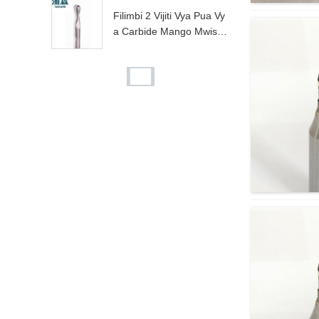
Filimbi 2 Vijiti Vya Pua Vy
A Carbide Mango Mwisho
Vikata Vya Kusaga
CNC Machining Mango C
Arbide Roughing Spiral Bi
Ts Mwisho Milling Cutter