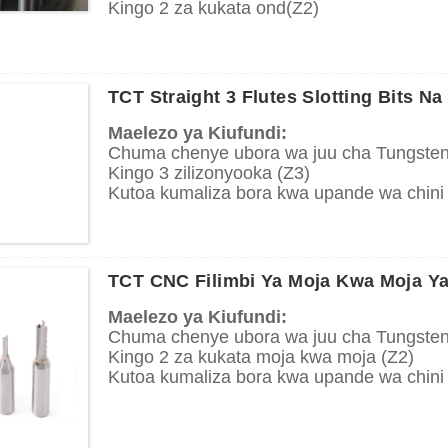
Kingo 2 za kukata ond(Z2)
Kutoa kumaliza bora kwa upande wa chini
Utoaji wa chip juu
Maombi:
TCT Straight 3 Flutes Slotting Bits N
Inatumika kwenye mashine za kuchosha pe
Tumia kuchimba visima kwenye mbao ngu
Maelezo ya Kiufundi:
ngumu na laini.
Chuma chenye ubora wa juu cha Tungste
Kingo 3 zilizonyooka (Z3)
Kutoa kumaliza bora kwa upande wa chini
Utoaji wa chip juu
A
p
plication:
Inatumika kwenye mashine za kuchosha pe
TCT CNC Filimbi Ya Moja Kwa Moja Ya
Tumia kuchimba visima kwenye mbao ngu
ngumu na laini.
Maelezo ya Kiufundi:
Chuma chenye ubora wa juu cha Tungste
Kingo 2 za kukata moja kwa moja (Z2)
Kutoa kumaliza bora kwa upande wa chini
Utoaji wa chip juu
A
p
plication: