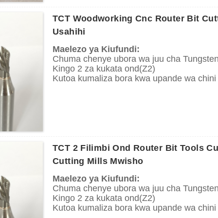
Kwa viwango vya haraka vya malisho kweny
na mashine za uhakika za kurarua, kusawa
TCT Woodworking Cnc Router Bit Cu
zingine za kuelekeza.
Usahihi
Maelezo ya Kiufundi:
Chuma chenye ubora wa juu cha Tungste
Kingo 2 za kukata ond(Z2)
Kutoa kumaliza bora kwa upande wa chini
Utoaji wa chip juu
Maombi:
Inatumika kwenye mashine za kuchosha pe
Tumia kuchimba visima kwenye mbao ngu
ngumu na laini.
TCT 2 Filimbi Ond Router Bit Tools C
Cutting Mills Mwisho
Maelezo ya Kiufundi:
Chuma chenye ubora wa juu cha Tungste
Kingo 2 za kukata ond(Z2)
Kutoa kumaliza bora kwa upande wa chini
Utoaji wa chip juu