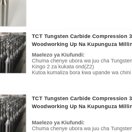
Maombi:
Inatumika kwenye mashine za kuchosha pe
Tumia kuchimba visima kwenye mbao ngu
ngumu na laini.
TCT Tungsten Carbide Compression 3 F
Woodworking Up Na Kupunguza Milli
Maelezo ya Kiufundi:
Chuma chenye ubora wa juu cha Tungste
Kingo 2 za kukata ond(Z2)
Kutoa kumaliza bora kwa upande wa chini
Utoaji wa chip juu
Utumiaji:
Inatumika kwenye mashine za kuchosha pe
TCT Tungsten Carbide Compression 3 F
Tumia kuchimba visima kwenye mbao ngu
Woodworking Up Na Kupunguza Milli
ngumu na laini.
Maelezo ya Kiufundi:
Chuma chenye ubora wa juu cha Tungste