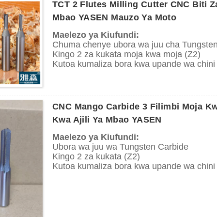
Inatumika kwenye mashine za kuchosha pe
TCT 2 Flutes Milling Cutter CNC Biti 
Tumia kuchimba visima kwenye mbao ngu
Mbao YASEN Mauzo Ya Moto
ngumu na laini.
Maelezo ya Kiufundi:
Chuma chenye ubora wa juu cha Tungste
Kingo 2 za kukata moja kwa moja (Z2)
Kutoa kumaliza bora kwa upande wa chini
Utoaji wa chip juu
Maombi:
Inatumika kwenye mashine za kuchosha pe
CNC Mango Carbide 3 Filimbi Moja Kwa
Tumia kuchimba visima kwenye mbao ngu
Kwa Ajili Ya Mbao YASEN
ngumu na laini.
Maelezo ya Kiufundi:
Ubora wa juu wa Tungsten Carbide
Kingo 2 za kukata (Z2)
Kutoa kumaliza bora kwa upande wa chini
Utoaji wa chip juu
Maombi:
Kwa umaliziaji bora zaidi upande wa chin
kutumika kwa mbao ngumu na composites 